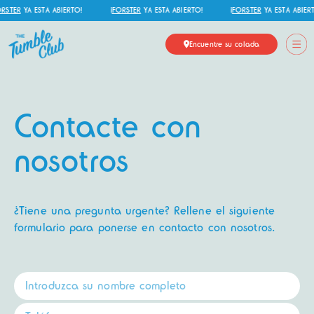
RSTER
YA ESTÁ ABIERTO!
¡
FORSTER
YA ESTÁ ABIERTO!
¡
FORSTER
YA ESTÁ ABIERT
Encuentre su colada
Contacte con
nosotros
¿Tiene una pregunta urgente? Rellene el siguiente
formulario para ponerse en contacto con nosotros.