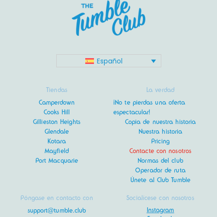
Español
Tiendas
La verdad
Camperdown
¡No te pierdas una oferta
Cooks Hill
espectacular!
Gillieston Heights
Copia de nuestra historia
Glendale
Nuestra historia
Kotara
Pricing
Mayfield
Contacte con nosotros
Port Macquarie
Normas del club
Operador de ruta
Únete al Club Tumble
Póngase en contacto con
Socialícese con nosotros
Instagram
support@tumble.club