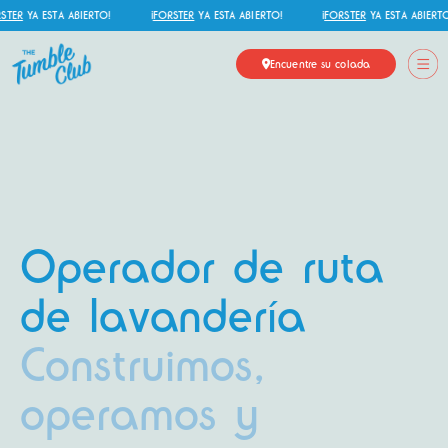
ER
YA ESTÁ ABIERTO!
¡
FORSTER
YA ESTÁ ABIERTO!
¡
FORSTER
YA ESTÁ ABIERTO!
Encuentre su colada
Operador de ruta
de lavandería
Construimos,
operamos y