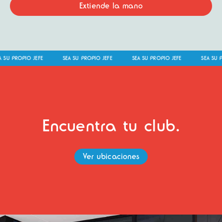
Extiende la mano
SU PROPIO JEFE
SEA SU PROPIO JEFE
SEA SU PROPIO JEFE
SEA SU PR
Encuentra tu club.
Ver ubicaciones