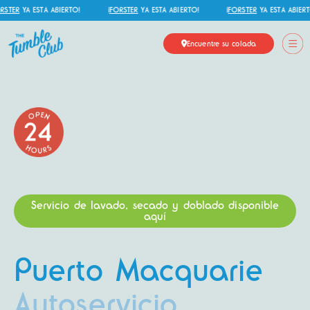
TER
YA ESTÁ ABIERTO!
¡
FORSTER
YA ESTÁ ABIERTO!
¡
FORSTER
YA ESTÁ ABIERTO
Encuentre su colada
Servicio de lavado, secado y doblado disponible
aquí
Puerto Macquarie
Autoservicio